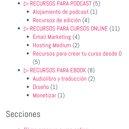
productos
5
▷ RECURSOS PARA PODCAST
5
1
productos
Alojamiento de podcast
1
4
producto
Recursos de edición
4
productos
11
▷ RECURSOS PARA CURSOS ONLINE
11
4
prod
Email Marketing
4
2
productos
Hosting Medium
2
productos
Recursos para crear tu curso desde 0
5
5
productos
8
▷ RECURSOS PARA EBOOK
8
productos
2
Audiolibro y traducción
2
1
productos
Diseño
1
producto
1
Monetizar
1
producto
Secciones