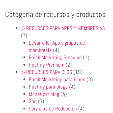
Categoría de recursos y productos
▷ RECURSOS PARA APPS Y MEMBRESÍAS
7
7
productos
Desarrollar App y grupos de
4
membresía
4
productos
1
Email Marketing Premium
1
2
producto
Hosting Premium
2
productos
19
▷ RECURSOS PARA BLOG
19
productos
3
Email Marketing para blogs
3
4
productos
Hosting para blogs
4
5
productos
Monetizar blog
5
3
productos
Seo
3
productos
4
Servicios de Redacción
4