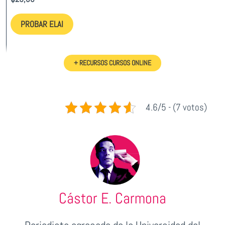
PROBAR ELAI
+ RECURSOS CURSOS ONLINE
4.6/5 - (7 votos)
Cástor E. Carmona