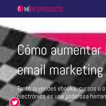
Ir
al
contenido
Cómo aumentar l
email marketing
Tanto si vendes ebooks, cursos u ot
electrónico es una poderosa herram