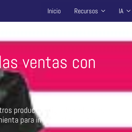
Inicio
Recursos
IA
as ventas con
ros productos digitales, el correo
ienta para impulsar las ventas.