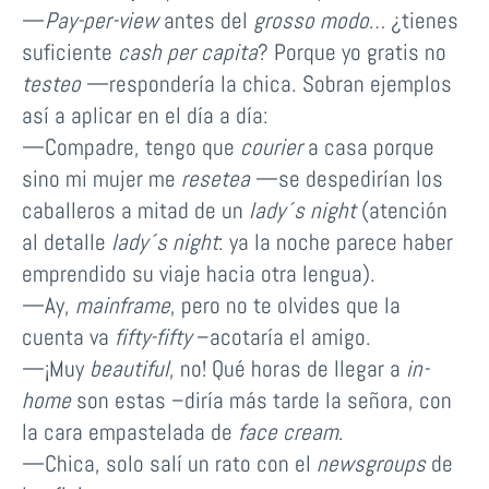
—
Pay-per-view
antes del
grosso modo
… ¿tienes
suficiente
cash per capita
? Porque yo gratis no
testeo
—respondería la chica. Sobran ejemplos
así a aplicar en el día a día:
—Compadre, tengo que
courier
a casa porque
sino mi mujer me
resetea
—se despedirían los
caballeros a mitad de un
lady´s night
(atención
al detalle
lady´s night
: ya la noche parece haber
emprendido su viaje hacia otra lengua).
—Ay,
mainframe
, pero no te olvides que la
cuenta va
fifty-fifty
–acotaría el amigo.
—¡Muy
beautiful
, no! Qué horas de llegar a
in-
home
son estas –diría más tarde la señora, con
la cara empastelada de
face cream
.
—Chica, solo salí un rato con el
newsgroups
de