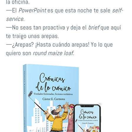
la oficina.
—El
PowerPoint
es que esta noche te sale
self-
service
.
—No seas tan proactiva y deja el
brief
que aquí
te traigo unas arepas.
—¿Arepas? ¡Hasta cuándo arepas! Yo lo que
quiero son
round maize loaf
.