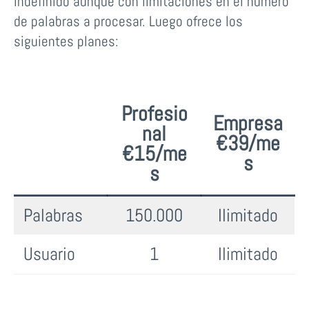
indefinido aunque con limitaciones en el número
de palabras a procesar. Luego ofrece los
siguientes planes:
Profesio
Empresa
nal
€39/me
€15/me
s
s
Palabras
150.000
Ilimitado
Usuario
1
Ilimitado