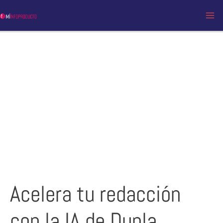
Ir
al
MA
contenido
ME
Acelera tu redacción
con la IA de Dupla