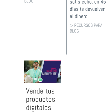
BLOG
satisfecho, en 45
días te devuelven
el dinero.
▷ RECURSOS PARA
BLOG
Vende tus
productos
digitales