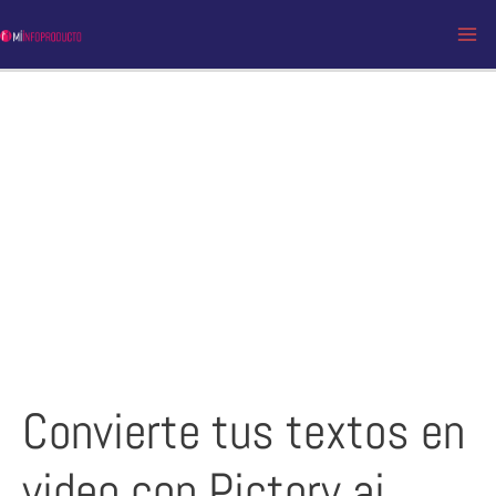
Ir
al
MA
contenido
ME
Convierte tus textos en
video con Pictory.ai