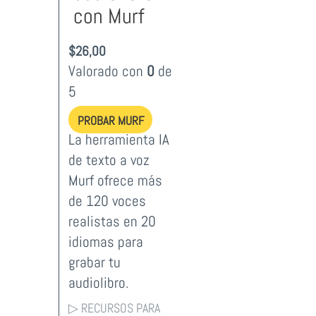
con Murf
$
26,00
Valorado con
0
de
5
PROBAR MURF
La herramienta IA
de texto a voz
Murf ofrece más
de 120 voces
realistas en 20
idiomas para
grabar tu
audiolibro.
▷ RECURSOS PARA